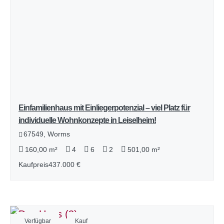
Einfamilienhaus mit Einliegerpotenzial – viel Platz für
individuelle Wohnkonzepte in Leiselheim!
67549, Worms
160,00 m²
4
6
2
501,00 m²
Kaufpreis
437.000 €
Verfügbar
Kauf