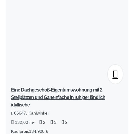
Eine Dachgeschoß-Eigentumswohnung mit 2
Stellplätzen und Gartenfläche in ruhiger ländlich
idyllische
06647, Kahlwinkel
132,00 m²
2
3
2
Kaufpreis
134.900 €