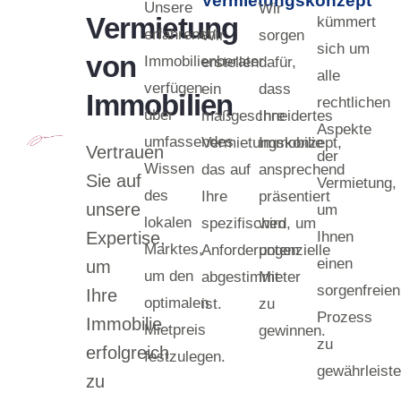
Vermietungskonzept
Unsere
Wir
Vermietung
kümmert
erfahrenen
Wir
sorgen
sich um
von
Immobilienberater
erstellen
dafür,
alle
verfügen
ein
dass
Immobilien
rechtlichen
über
maßgeschneidertes
Ihre
Aspekte
umfassendes
Vermietungskonzept,
Immobilie
Vertrauen
der
Wissen
das auf
ansprechend
Sie auf
Vermietung,
des
Ihre
präsentiert
unsere
um
lokalen
spezifischen
wird, um
Expertise,
Ihnen
Marktes,
Anforderungen
potenzielle
einen
um
um den
abgestimmt
Mieter
sorgenfreien
Ihre
optimalen
ist.
zu
Prozess
Immobilie
Mietpreis
gewinnen.
zu
erfolgreich
festzulegen.
gewährleiste
zu