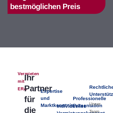
bestmöglichen Preis
Vermieten
Ihr
mit
Partner
Rechtlich
ERA
Expertise
Unterstüt
für
und
Professionelle
Unser
Marktkenntnis
Präsentation
Individuelles
die
Team