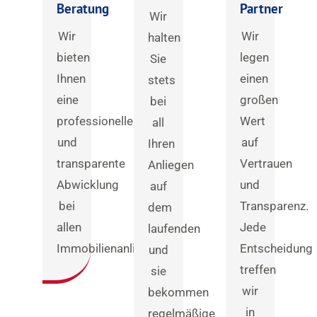
Beratung
Partner
Wir
Wir
Wir
halten
bieten
legen
Sie
Ihnen
einen
stets
eine
großen
bei
professionelle
Wert
all
und
auf
Ihren
transparente
Vertrauen
Anliegen
Abwicklung
und
auf
bei
Transparenz.
dem
allen
Jede
laufenden
Immobilienanliegen.
Entscheidung
und
treffen
sie
wir
bekommen
in
regelmäßige