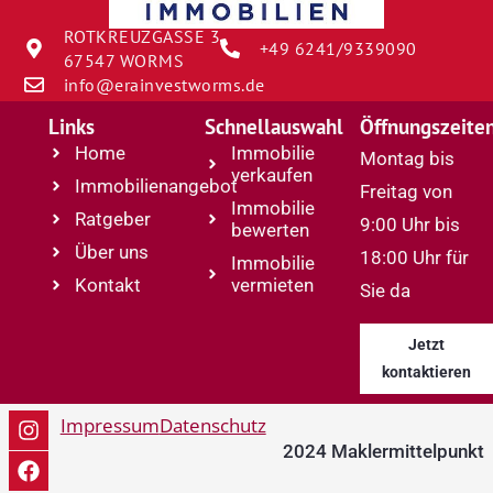
ROTKREUZGASSE 3
+49 6241/9339090
67547 WORMS
info@erainvestworms.de
Links
Schnellauswahl
Öffnungszeite
Home
Immobilie
Montag bis
verkaufen
Immobilienangebot
Freitag von
Immobilie
Ratgeber
9:00 Uhr bis
bewerten
Über uns
18:00 Uhr für
Immobilie
Kontakt
vermieten
Sie da
Jetzt
kontaktieren
Impressum
Datenschutz
2024 Maklermittelpunkt